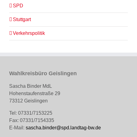
SPD
Stuttgart
Verkehrspolitik
Wahlkreisbüro Geislingen
Sascha Binder MdL
Hohenstaufenstraße 29
73312 Geislingen
Tel: 07331/7153225
Fax: 07331/7154335
E-Mail:
sascha.binder@spd.landtag-bw.de