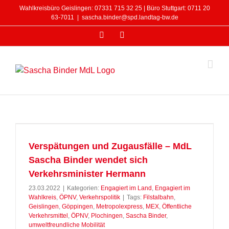
Zum
Wahlkreisbüro Geislingen: 07331 715 32 25 | Büro Stuttgart: 0711 20
Inhalt
63-7011
|
sascha.binder@spd.landtag-bw.de
springen
Facebook
Instagram
Verspätungen und Zugausfälle – MdL
Sascha Binder wendet sich
Verkehrsminister Hermann
23.03.2022
|
Kategorien:
Engagiert im Land
,
Engagiert im
Wahlkreis
,
ÖPNV
,
Verkehrspolitik
|
Tags:
Filstalbahn
,
Geislingen
,
Göppingen
,
Metropolexpress
,
MEX
,
Öffentliche
Verkehrsmittel
,
ÖPNV
,
Plochingen
,
Sascha Binder
,
umweltfreundliche Mobilität