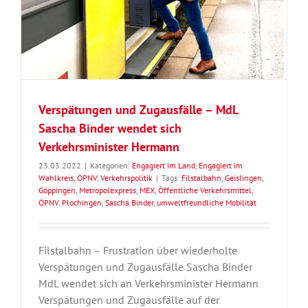
Verspätungen und Zugausfälle – MdL
Sascha Binder wendet sich
Verkehrsminister Hermann
23.03.2022
|
Kategorien:
Engagiert im Land
,
Engagiert im
Wahlkreis
,
ÖPNV
,
Verkehrspolitik
|
Tags:
Filstalbahn
,
Geislingen
,
Göppingen
,
Metropolexpress
,
MEX
,
Öffentliche Verkehrsmittel
,
ÖPNV
,
Plochingen
,
Sascha Binder
,
umweltfreundliche Mobilität
Filstalbahn – Frustration über wiederholte
Verspätungen und Zugausfälle Sascha Binder
MdL wendet sich an Verkehrsminister Hermann
Verspätungen und Zugausfälle auf der