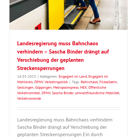
Landesregierung muss Bahnchaos
verhindern – Sascha Binder drängt auf
Verschiebung der geplanten
Streckensperrungen
16.03.2023
|
Kategorien:
Engagiert im Land
,
Engagiert im
Wahlkreis
,
ÖPNV
,
Verkehrspolitik
|
Tags:
Bahnchaos
,
Filstalbahn
,
Geislingen
,
Göppingen
,
Metropolexpress
,
MEX
,
Öffentliche
Verkehrsmittel
,
ÖPNV
,
Sascha Binder
,
umweltfreundliche Mobilität
,
Verkehrswende
Landesregierung muss Bahnchaos verhindern
Sascha Binder drängt auf Verschiebung der
geplanten Streckensperrungen Ein durch