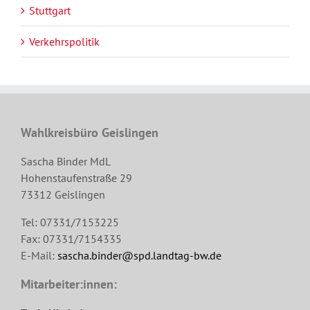
Stuttgart
Verkehrspolitik
Wahlkreisbüro Geislingen
Sascha Binder MdL
Hohenstaufenstraße 29
73312 Geislingen
Tel: 07331/7153225
Fax: 07331/7154335
E-Mail:
sascha.binder@spd.landtag-bw.de
Mitarbeiter:innen: