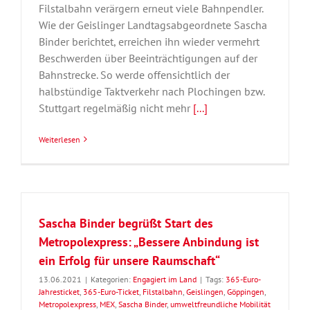
Filstalbahn verärgern erneut viele Bahnpendler.
Wie der Geislinger Landtagsabgeordnete Sascha
Binder berichtet, erreichen ihn wieder vermehrt
Beschwerden über Beeinträchtigungen auf der
Bahnstrecke. So werde offensichtlich der
halbstündige Taktverkehr nach Plochingen bzw.
Stuttgart regelmäßig nicht mehr
[...]
Weiterlesen
Sascha Binder begrüßt Start des
Metropolexpress: „Bessere Anbindung ist
ein Erfolg für unsere Raumschaft“
13.06.2021
|
Kategorien:
Engagiert im Land
|
Tags:
365-Euro-
Jahresticket
,
365-Euro-Ticket
,
Filstalbahn
,
Geislingen
,
Göppingen
,
Metropolexpress
,
MEX
,
Sascha Binder
,
umweltfreundliche Mobilität