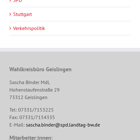
SPD
Stuttgart
Verkehrspolitik
Wahlkreisbüro Geislingen
Sascha Binder MdL
Hohenstaufenstraße 29
73312 Geislingen
Tel: 07331/7153225
Fax: 07331/7154335
E-Mail:
sascha.binder@spd.landtag-bw.de
Mitarbeiter:innen: