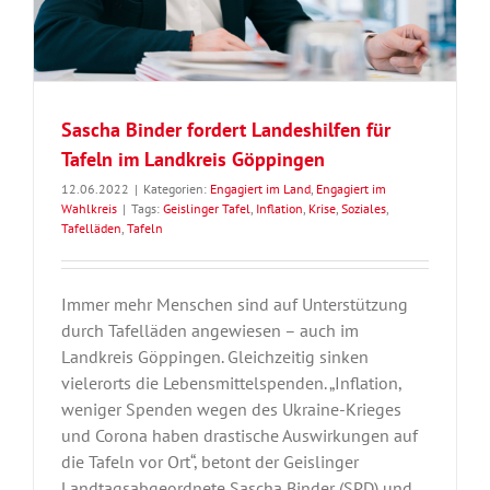
Sascha Binder fordert Landeshilfen für
Tafeln im Landkreis Göppingen
12.06.2022
|
Kategorien:
Engagiert im Land
,
Engagiert im
Wahlkreis
|
Tags:
Geislinger Tafel
,
Inflation
,
Krise
,
Soziales
,
Tafelläden
,
Tafeln
Immer mehr Menschen sind auf Unterstützung
durch Tafelläden angewiesen – auch im
Landkreis Göppingen. Gleichzeitig sinken
vielerorts die Lebensmittelspenden. „Inflation,
weniger Spenden wegen des Ukraine-Krieges
und Corona haben drastische Auswirkungen auf
die Tafeln vor Ort“, betont der Geislinger
Landtagsabgeordnete Sascha Binder (SPD) und