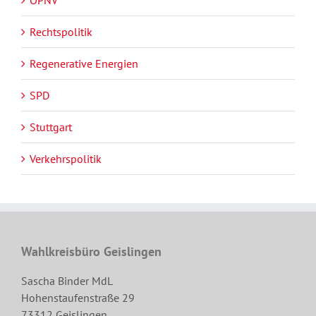
ÖPNV
Rechtspolitik
Regenerative Energien
SPD
Stuttgart
Verkehrspolitik
Wahlkreisbüro Geislingen
Sascha Binder MdL
Hohenstaufenstraße 29
73312 Geislingen