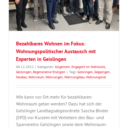
Bezahlbares Wohnen im Fokus:
Wohnungspolitischer Austausch mit
Experten in Geislingen
08.12.2022
|
Kategorien:
Allgemein
,
Engagiert im Wahlkreis
,
Geislingen
,
Regenerative Energien
|
Tags:
Geislingen
,
Göppingen
,
Neubau
,
Wohnraum
,
Wohnungen
,
Wohnungsbau
,
Wohnungsnot
Wie kann vor Ort mehr für bezahlbaren
Wohnraum getan werden? Dazu hat sich der
Geislinger Landtagsabgeordnete Sascha Binder
(SPD) vor Kurzem mit Vertretern des Bau- und
Sparvereins Geislingen sowie dem Wohnraum-