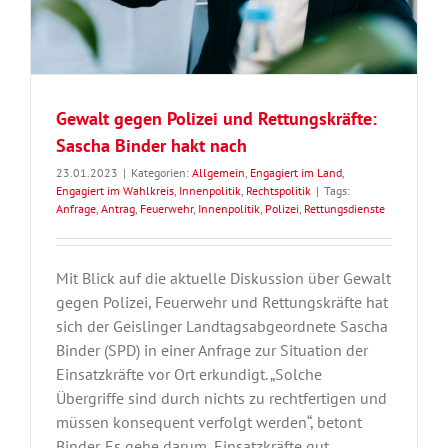
Gewalt gegen Polizei und Rettungskräfte:
Sascha Binder hakt nach
23.01.2023
|
Kategorien:
Allgemein
,
Engagiert im Land
,
Engagiert im Wahlkreis
,
Innenpolitik
,
Rechtspolitik
|
Tags:
Anfrage
,
Antrag
,
Feuerwehr
,
Innenpolitik
,
Polizei
,
Rettungsdienste
Mit Blick auf die aktuelle Diskussion über Gewalt
gegen Polizei, Feuerwehr und Rettungskräfte hat
sich der Geislinger Landtagsabgeordnete Sascha
Binder (SPD) in einer Anfrage zur Situation der
Einsatzkräfte vor Ort erkundigt. „Solche
Übergriffe sind durch nichts zu rechtfertigen und
müssen konsequent verfolgt werden“, betont
Binder. Es gehe darum, Einsatzkräfte gut