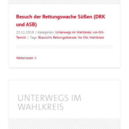
Besuch der Rettungswache Süßen (DRK
und ASB)
23.11.2018
|
Kategorien:
Unterwegs im Wahlkreis
,
vor-Ort-
Termin
|
Tags:
Blaulicht
,
Rettungsdienste
,
Vor Ort
,
Wahlkreis
Weiterlesen