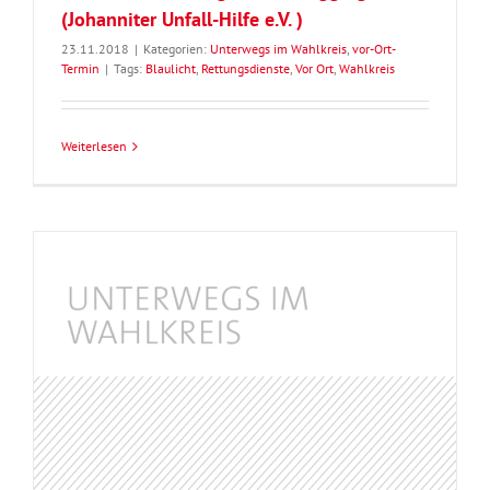
(Johanniter Unfall-Hilfe e.V. )
23.11.2018
|
Kategorien:
Unterwegs im Wahlkreis
,
vor-Ort-
Termin
|
Tags:
Blaulicht
,
Rettungsdienste
,
Vor Ort
,
Wahlkreis
Weiterlesen