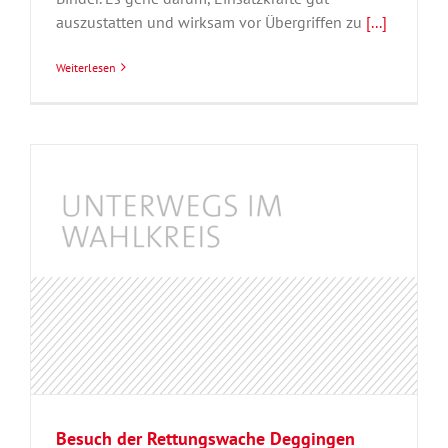
auszustatten und wirksam vor Übergriffen zu
[...]
Weiterlesen
Besuch der Rettungswache Deggingen