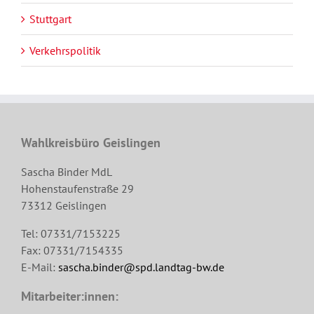
Stuttgart
Verkehrspolitik
Wahlkreisbüro Geislingen
Sascha Binder MdL
Hohenstaufenstraße 29
73312 Geislingen
Tel: 07331/7153225
Fax: 07331/7154335
E-Mail:
sascha.binder@spd.landtag-bw.de
Mitarbeiter:innen: