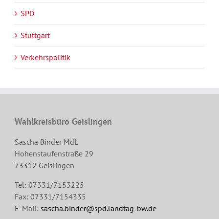
SPD
Stuttgart
Verkehrspolitik
Wahlkreisbüro Geislingen
Sascha Binder MdL
Hohenstaufenstraße 29
73312 Geislingen
Tel: 07331/7153225
Fax: 07331/7154335
E-Mail:
sascha.binder@spd.landtag-bw.de