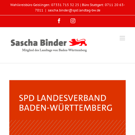
Zum
Wahlkreisbüro Geislingen: 07331 715 32 25 | Büro Stuttgart: 0711 20 63-
Inhalt
7011
|
sascha.binder@spd.landtag-bw.de
springen
Facebook
Instagram