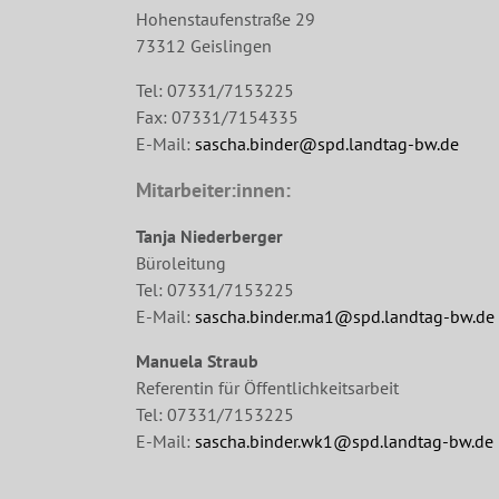
Hohenstaufenstraße 29
73312 Geislingen
Tel: 07331/7153225
Fax: 07331/7154335
E-Mail:
sascha.binder@spd.landtag-bw.de
Mitarbeiter:innen:
Tanja Niederberger
Büroleitung
Tel: 07331/7153225
E-Mail:
sascha.binder.ma1@spd.landtag-bw.de
Manuela Straub
Referentin für Öffentlichkeitsarbeit
Tel: 07331/7153225
E-Mail:
sascha.binder.wk1@spd.landtag-bw.de