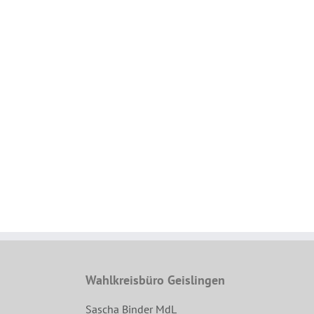
Wahlkreisbüro Geislingen
Sascha Binder MdL