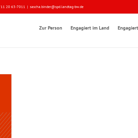
 0711 20 63-7011
|
sascha.binder@spd.landtag-bw.de
Zur Person
Engagiert im Land
Engagiert