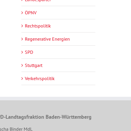
ÖPNV
Rechtspolitik
Regenerative Energien
SPD
Stuttgart
Verkehrspolitik
D-Landtagsfraktion Baden-Württemberg
scha Binder MdL