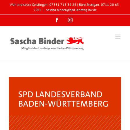
Zum
Wahlkreisbüro Geislingen: 07331 715 32 25 | Büro Stuttgart: 0711 20 63-
Inhalt
7011
|
sascha.binder@spd.landtag-bw.de
springen
Facebook
Instagram