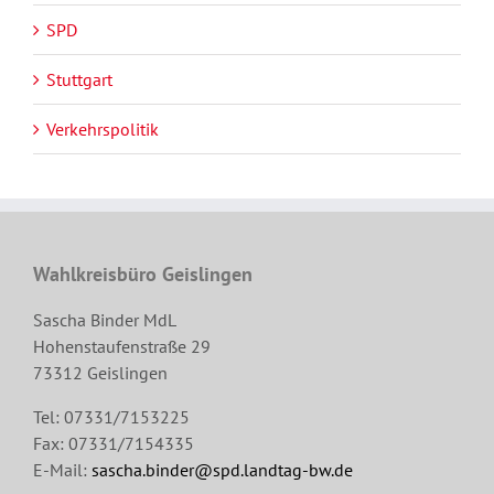
SPD
Stuttgart
Verkehrspolitik
Wahlkreisbüro Geislingen
Sascha Binder MdL
Hohenstaufenstraße 29
73312 Geislingen
Tel: 07331/7153225
Fax: 07331/7154335
E-Mail:
sascha.binder@spd.landtag-bw.de