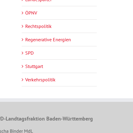
ÖPNV
Rechtspolitik
Regenerative Energien
SPD
Stuttgart
Verkehrspolitik
D-Landtagsfraktion Baden-Württemberg
scha Binder MdL