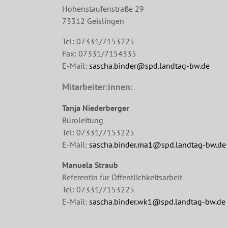
Hohenstaufenstraße 29
73312 Geislingen
Tel: 07331/7153225
Fax: 07331/7154335
E-Mail:
sascha.binder@spd.landtag-bw.de
Mitarbeiter:innen:
Tanja Niederberger
Büroleitung
Tel: 07331/7153225
E-Mail:
sascha.binder.ma1@spd.landtag-bw.de
Manuela Straub
Referentin für Öffentlichkeitsarbeit
Tel: 07331/7153225
E-Mail:
sascha.binder.wk1@spd.landtag-bw.de