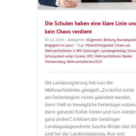
Die Schulen haben eine klare Linie un
kein Chaos verdient
02.12.2020
|
Kategorien:
Allgemein
,
Bildung
,
Bundespolit
Engagiert im Land
|
Tags:
#DasWichtigeJetzt
,
Chaos um
Weihnachtsferien in BW
,
Geislingen
,
Landesparteitag
,
Schul
Schulsystem unter Corona
,
SPD
,
Weihnachtsferien Baden
Württemberg
,
Weihnachtsferien2020
Die Landesregierung hat nun die
Weihnachtsferien geregelt. „Zunächst sollte
am Ferienbeginn nichts geändert werden,
dann hieß es bewegliche Ferientage nutzen
dann generell früher Ferien und nun wieder
ganz anders“, kritisiert der Geislinger
Landtagsabgeordnete Sascha Binder das hi
und her der Landesregierung. Nun soll