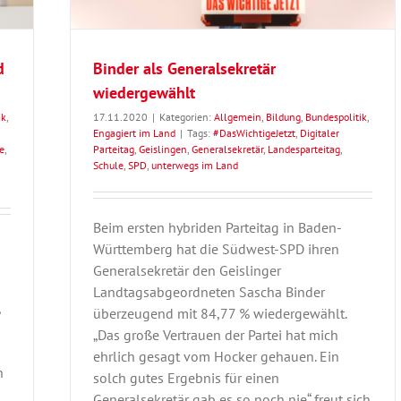
d
Binder als Generalsekretär
wiedergewählt
ik
,
17.11.2020
|
Kategorien:
Allgemein
,
Bildung
,
Bundespolitik
,
Engagiert im Land
|
Tags:
#DasWichtigeJetzt
,
Digitaler
e
,
Parteitag
,
Geislingen
,
Generalsekretär
,
Landesparteitag
,
Schule
,
SPD
,
unterwegs im Land
Beim ersten hybriden Parteitag in Baden-
Württemberg hat die Südwest-SPD ihren
Generalsekretär den Geislinger
Landtagsabgeordneten Sascha Binder
,
überzeugend mit 84,77 % wiedergewählt.
„Das große Vertrauen der Partei hat mich
ehrlich gesagt vom Hocker gehauen. Ein
n
solch gutes Ergebnis für einen
Generalsekretär gab es so noch nie“ freut sich