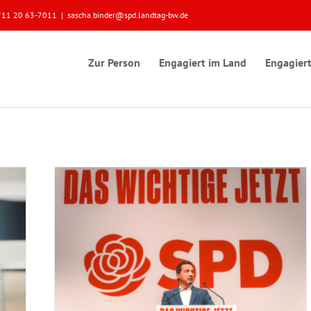
 0711 20 63-7011
|
sascha.binder@spd.landtag-bw.de
Zur Person
Engagiert im Land
Engagiert
wählt
m Land