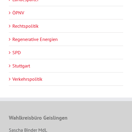
ÖPNV
Rechtspolitik
Regenerative Energien
SPD
Stuttgart
Verkehrspolitik
Wahlkreisbüro Geislingen
Sascha Binder MdL