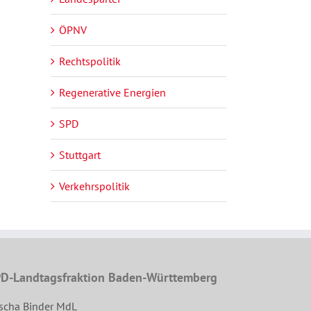
ÖPNV
Rechtspolitik
Regenerative Energien
SPD
Stuttgart
Verkehrspolitik
D-Landtagsfraktion Baden-Württemberg
scha Binder MdL