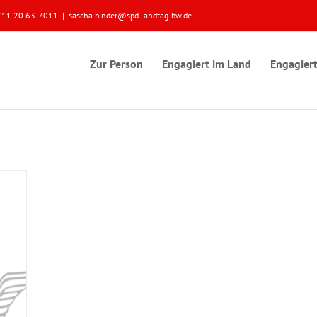
 0711 20 63-7011
|
sascha.binder@spd.landtag-bw.de
Zur Person
Engagiert im Land
Engagiert