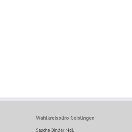
Wahlkreisbüro Geislingen
Sascha Binder MdL