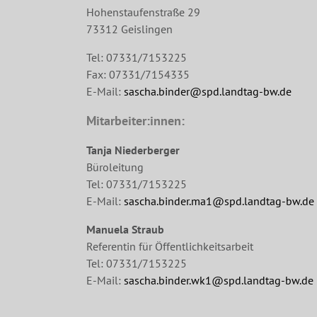
Hohenstaufenstraße 29
73312 Geislingen
Tel: 07331/7153225
Fax: 07331/7154335
E-Mail:
sascha.binder@spd.landtag-bw.de
Mitarbeiter:innen:
Tanja Niederberger
Büroleitung
Tel: 07331/7153225
E-Mail:
sascha.binder.ma1@spd.landtag-bw.de
Manuela Straub
Referentin für Öffentlichkeitsarbeit
Tel: 07331/7153225
E-Mail:
sascha.binder.wk1@spd.landtag-bw.de