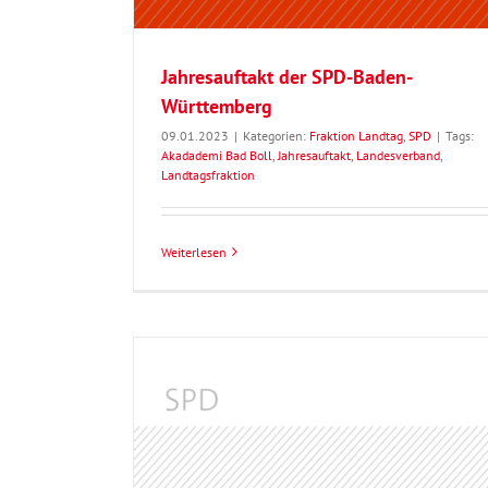
Jahresauftakt der SPD-Baden-
Württemberg
09.01.2023
|
Kategorien:
Fraktion Landtag
,
SPD
|
Tags:
Akadademi Bad Boll
,
Jahresauftakt
,
Landesverband
,
Landtagsfraktion
Weiterlesen
Politischer Jahresauftakt der SPD Ba
Württemberg