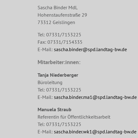
Sascha Binder MdL
Hohenstaufenstraße 29
73312 Geislingen
Tel: 07331/7153225
Fax: 07331/7154335
E-Mail:
sascha.binder@spd.landtag-bw.de
Mitarbeiter:innen:
Tanja Niederberger
Büroleitung
Tel: 07331/7153225
E-Mail:
sascha.binder.ma1@spd.landtag-bw.de
Manuela Straub
Referentin für Öffentlichkeitsarbeit
Tel: 07331/7153225
E-Mail:
sascha.binder.wk1@spd.landtag-bw.de