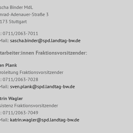
scha Binder MdL
nrad-Adenauer-Straße 3
173 Stuttgart
l: 0711/2063-7011
Mail:
sascha.binder@spd.landtag-bw.de
tarbeiter:innen Fraktionsvorsitzender:
en Plank
roleitung Fraktionsvorsitzender
l: 0711/2063-7028
Mail:
sven.plank@spd.landtag-bw.de
trin Wagler
sistenz Fraktionsvorsitzender
l: 0711/2063-7049
Mail:
katrin.wagler@spd.landtag-bw.de