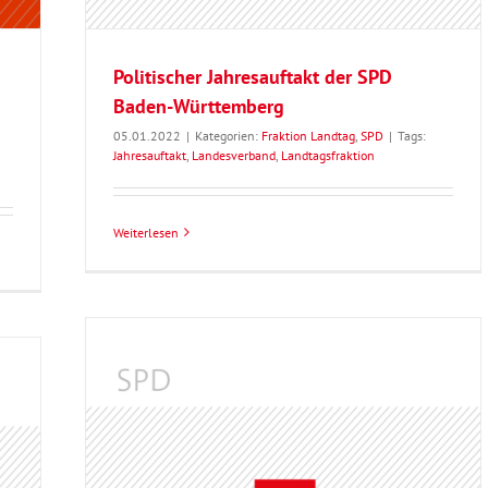
Politischer Jahresauftakt der SPD
Baden-Württemberg
05.01.2022
|
Kategorien:
Fraktion Landtag
,
SPD
|
Tags:
Jahresauftakt
,
Landesverband
,
Landtagsfraktion
Weiterlesen
den-