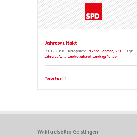
Jahresauftakt
21.12.2018
|
Kategorien:
Fraktion Landtag
,
SPD
|
Tags:
Jahresauftakt
,
Landesverband
,
Landtagsfraktion
Weiterlesen
Wahlkreisbüro Geislingen