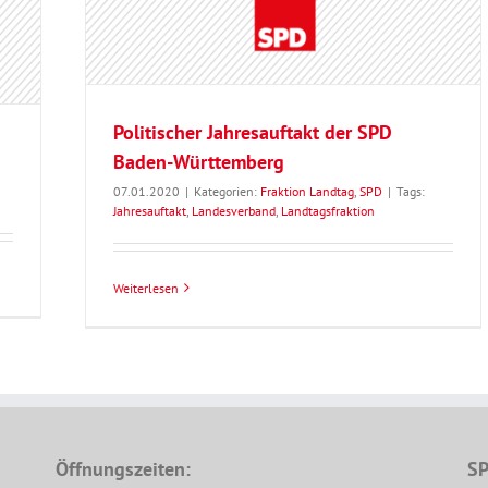
Politischer Jahresauftakt der SPD
Baden-Württemberg
07.01.2020
|
Kategorien:
Fraktion Landtag
,
SPD
|
Tags:
Jahresauftakt
,
Landesverband
,
Landtagsfraktion
Weiterlesen
Öffnungszeiten:
SP