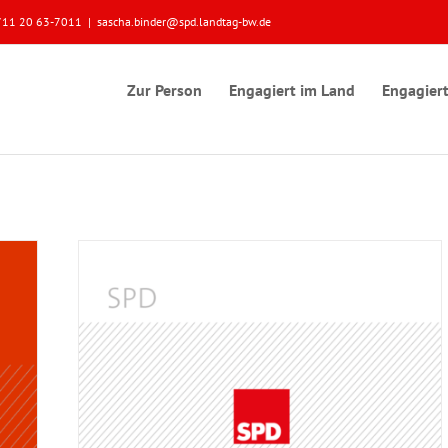
 0711 20 63-7011
|
sascha.binder@spd.landtag-bw.de
Zur Person
Engagiert im Land
Engagiert
den-