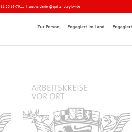
 0711 20 63-7011
|
sascha.binder@spd.landtag-bw.de
Zur Person
Engagiert im Land
Engagiert
ktionen