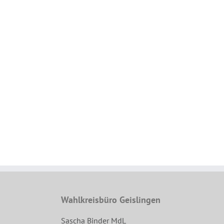
Wahlkreisbüro Geislingen
Sascha Binder MdL