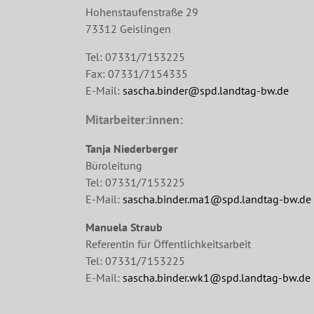
Hohenstaufenstraße 29
73312 Geislingen
Tel: 07331/7153225
Fax: 07331/7154335
E-Mail:
sascha.binder@spd.landtag-bw.de
Mitarbeiter:innen:
Tanja Niederberger
Büroleitung
Tel: 07331/7153225
E-Mail:
sascha.binder.ma1@spd.landtag-bw.de
Manuela Straub
Referentin für Öffentlichkeitsarbeit
Tel: 07331/7153225
E-Mail:
sascha.binder.wk1@spd.landtag-bw.de