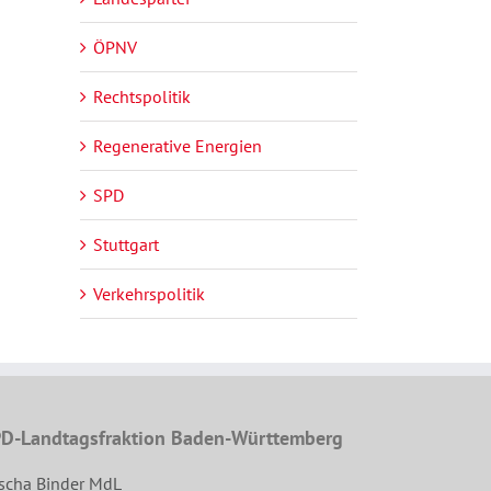
ÖPNV
Rechtspolitik
Regenerative Energien
SPD
Stuttgart
Verkehrspolitik
D-Landtagsfraktion Baden-Württemberg
scha Binder MdL