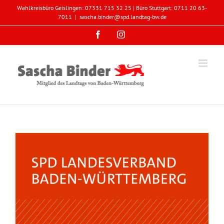
Zum
Wahlkreisbüro Geislingen: 07331 715 32 25 | Büro Stuttgart: 0711 20 63-
Inhalt
7011
|
sascha.binder@spd.landtag-bw.de
springen
Facebook
Instagram