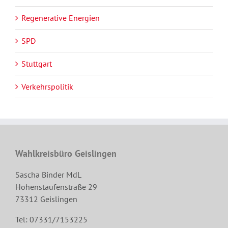
Regenerative Energien
SPD
Stuttgart
Verkehrspolitik
Wahlkreisbüro Geislingen
Sascha Binder MdL
Hohenstaufenstraße 29
73312 Geislingen
Tel: 07331/7153225