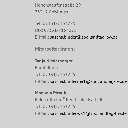
Hohenstaufenstraße 29
73312 Geislingen
Tel: 07331/7153225
Fax: 07331/7154335
E-Mail:
sascha.binder@spd.landtag-bw.de
Mitarbeiter:innen:
Tanja Niederberger
Büroleitung
Tel: 07331/7153225
E-Mail:
sascha.binder.ma1@spd.landtag-bw.de
Manuela Straub
Referentin für Öffentlichkeitsarbeit
Tel: 07331/7153225
E-Mail:
sascha.binder.wk1@spd.landtag-bw.de