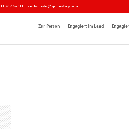
 0711 20 63-7011
|
sascha.binder@spd.landtag-bw.de
Zur Person
Engagiert im Land
Engagier