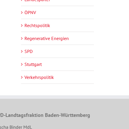
ÖPNV
Rechtspolitik
Regenerative Energien
SPD
Stuttgart
Verkehrspolitik
D-Landtagsfraktion Baden-Württemberg
scha Binder MdL