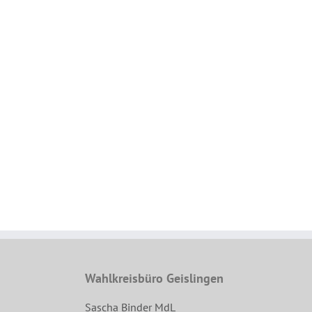
Wahlkreisbüro Geislingen
Sascha Binder MdL