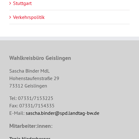
Stuttgart
Verkehrspolitik
Wahlkreisbüro Geislingen
Sascha Binder MdL
Hohenstaufenstraße 29
73312 Geislingen
Tel: 07331/7153225
Fax: 07331/7154335
E-Mail:
sascha.binder@spd.landtag-bw.de
Mitarbeiter:innen:
Tanja Niederberger