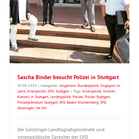
Sascha Binder besucht Polizei in Stuttgart
30.06.2020
|
Kategorien:
Allgemein
,
Bundespolitik
,
Engagiert im
Land
,
Innenpolitik
,
SPD
,
Stuttgart
|
Tags:
Innenpolitik
,
Inneres
,
Krawall in Stuttgart
,
Landespolitik
,
Polizei
,
Polizei Stuttgart
,
Polizeipräsidium Stuttgart
,
SPD Baden-Württemberg
,
SPD
Geislingen
,
Vor Ort
Der Geislinger Landtagsabgeordnete und
innenpolitische Sprecher der SPD