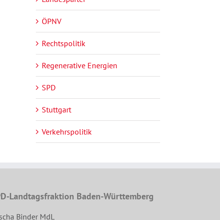
ÖPNV
Rechtspolitik
Regenerative Energien
SPD
Stuttgart
Verkehrspolitik
D-Landtagsfraktion Baden-Württemberg
scha Binder MdL