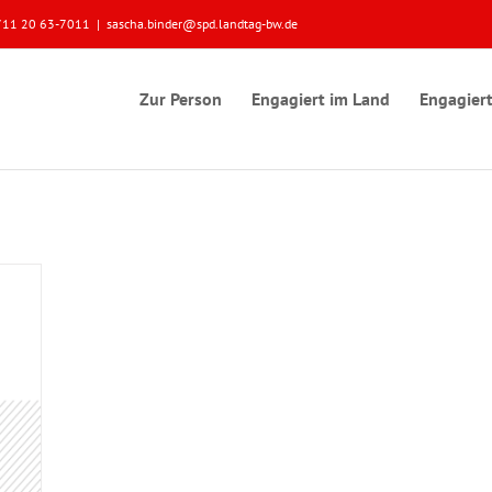
 0711 20 63-7011
|
sascha.binder@spd.landtag-bw.de
Zur Person
Engagiert im Land
Engagiert