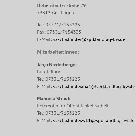
Hohenstaufenstraße 29
73312 Geislingen
Tel: 07331/7153225
Fax: 07331/7154335
E-Mail:
sascha.binder@spd.landtag-bw.de
Mitarbeiter:innen:
Tanja Niederberger
Büroleitung
Tel: 07331/7153225
E-Mail:
sascha.binder.ma1@spd.landtag-bw.de
Manuela Straub
Referentin für Öffentlichkeitsarbeit
Tel: 07331/7153225
E-Mail:
sascha.binder.wk1@spd.landtag-bw.de