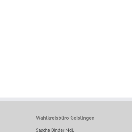
Wahlkreisbüro Geislingen
Sascha Binder MdL