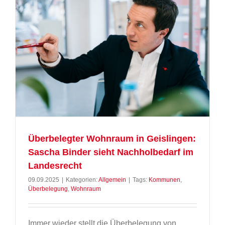
Überbelegter Wohnraum in Geislingen:
Sascha Binder sieht Nachholbedarf im
Landesrecht
09.09.2025
|
Kategorien:
Allgemein
|
Tags:
Kommunen
,
Überbelegung
,
Wohnraum
Immer wieder stellt die Überbelegung von