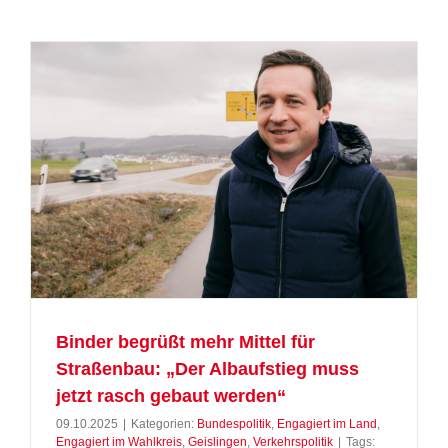
Binder begrüßt mehr Mittel für
Straßenbau: „Der Albaufstieg muss
jetzt rasch gebaut werden“
09.10.2025
|
Kategorien:
Bundespolitik
,
Engagiert im Land
,
Engagiert im Wahlkreis
,
Geislingen
,
Verkehrspolitik
|
Tags: