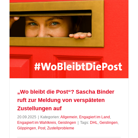
„Wo bleibt die Post“? Sascha Binder
ruft zur Meldung von verspäteten
Zustellungen auf
20.09.2025
|
Kategorien:
Allgemein
,
Engagiert im Land
,
Engagiert im Wahlkreis
,
Geislingen
|
Tags:
DHL
,
Geislingen
,
Göppingen
,
Post
,
Zustellprobleme