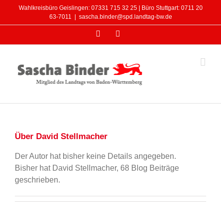
Zum
Wahlkreisbüro Geislingen: 07331 715 32 25 | Büro Stuttgart: 0711 20
Inhalt
63-7011
|
sascha.binder@spd.landtag-bw.de
springen
Facebook
Instagram
Über
David Stellmacher
Der Autor hat bisher keine Details angegeben.
Bisher hat David Stellmacher, 68 Blog Beiträge
geschrieben.