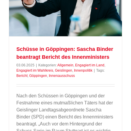
Schüsse in Göppingen: Sascha Binder
beantragt Bericht des Innenministers
03.06.2025
|
Kategorien:
Allgemein
,
Engagiert im Land
,
Engagiert im Wahlkreis
,
Geislingen
,
Innenpolitik
|
Tags:
Bericht
,
Göppingen
,
Innenausschuss
Nach den Schüssen in Göppingen und der
Festnahme eines mutmaßlichen Täters hat der
Geislinger Landtagsabgeordnete Sascha
Binder (SPD) einen Bericht des Innenministers
beantragt. „Auch vor dem Hintergrund der
Schuss-Serie im Raum Stuttgart ist es wichtig,