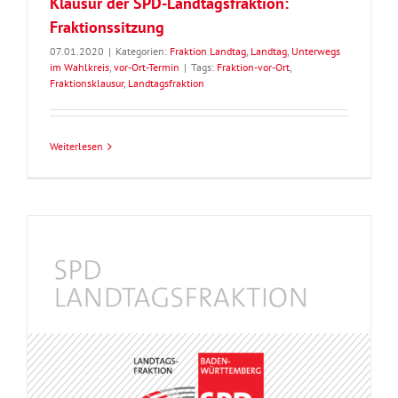
Klausur der SPD-Landtagsfraktion:
Fraktionssitzung
07.01.2020
|
Kategorien:
Fraktion Landtag
,
Landtag
,
Unterwegs
im Wahlkreis
,
vor-Ort-Termin
|
Tags:
Fraktion-vor-Ort
,
Fraktionsklausur
,
Landtagsfraktion
Weiterlesen