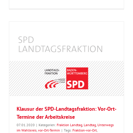
Klausur der SPD-Landtagsfraktion: Vor-Ort-
Termine der Arbeitskreise
07.01.2020
|
Kategorien:
Fraktion Landtag
,
Landtag
,
Unterwegs
im Wahlkreis
,
vor-Ort-Termin
|
Tags:
Fraktion-vor-Ort
,