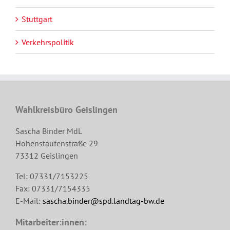
Stuttgart
Verkehrspolitik
Wahlkreisbüro Geislingen
Sascha Binder MdL
Hohenstaufenstraße 29
73312 Geislingen
Tel: 07331/7153225
Fax: 07331/7154335
E-Mail:
sascha.binder@spd.landtag-bw.de
Mitarbeiter:innen: