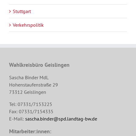
Stuttgart
Verkehrspolitik
Wahlkreisbüro Geislingen
Sascha Binder MdL
Hohenstaufenstraße 29
73312 Geislingen
Tel: 07331/7153225
Fax: 07331/7154335
E-Mail:
sascha.binder@spd.landtag-bw.de
Mitarbeiter:innen: