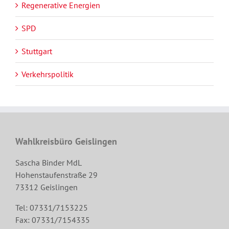
Regenerative Energien
SPD
Stuttgart
Verkehrspolitik
Wahlkreisbüro Geislingen
Sascha Binder MdL
Hohenstaufenstraße 29
73312 Geislingen
Tel: 07331/7153225
Fax: 07331/7154335