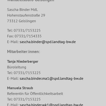
Sascha Binder MdL
Hohenstaufenstraße 29
73312 Geislingen
Tel: 07331/7153225
Fax: 07331/7154335
E-Mail:
sascha.binder@spd.landtag-bw.de
Mitarbeiter:innen:
Tanja Niederberger
Büroleitung
Tel: 07331/7153225
E-Mail:
sascha.binder.ma1@spd.landtag-bw.de
Manuela Straub
Referentin für Öffentlichkeitsarbeit
Tel: 07331/7153225
E-Mail:
sascha.binder.wk1@spd.landtag-bw.de